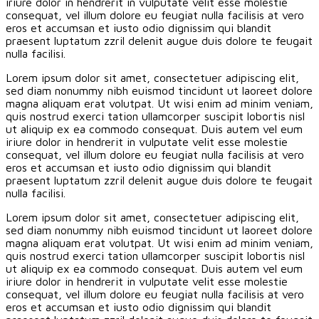
iriure dolor in hendrerit in vulputate velit esse molestie
consequat, vel illum dolore eu feugiat nulla facilisis at vero
eros et accumsan et iusto odio dignissim qui blandit
praesent luptatum zzril delenit augue duis dolore te feugait
nulla facilisi.
Lorem ipsum dolor sit amet, consectetuer adipiscing elit,
sed diam nonummy nibh euismod tincidunt ut laoreet dolore
magna aliquam erat volutpat. Ut wisi enim ad minim veniam,
quis nostrud exerci tation ullamcorper suscipit lobortis nisl
ut aliquip ex ea commodo consequat. Duis autem vel eum
iriure dolor in hendrerit in vulputate velit esse molestie
consequat, vel illum dolore eu feugiat nulla facilisis at vero
eros et accumsan et iusto odio dignissim qui blandit
praesent luptatum zzril delenit augue duis dolore te feugait
nulla facilisi.
Lorem ipsum dolor sit amet, consectetuer adipiscing elit,
sed diam nonummy nibh euismod tincidunt ut laoreet dolore
magna aliquam erat volutpat. Ut wisi enim ad minim veniam,
quis nostrud exerci tation ullamcorper suscipit lobortis nisl
ut aliquip ex ea commodo consequat. Duis autem vel eum
iriure dolor in hendrerit in vulputate velit esse molestie
consequat, vel illum dolore eu feugiat nulla facilisis at vero
eros et accumsan et iusto odio dignissim qui blandit