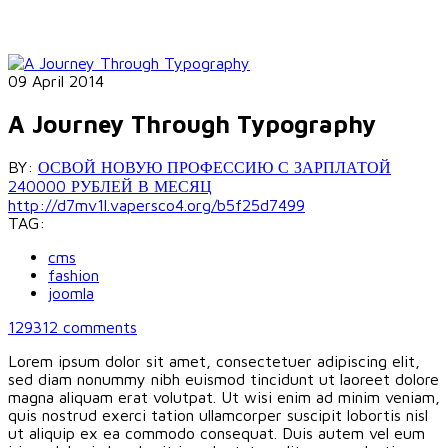
09 April 2014
A Journey Through Typography
BY:
ОСВОЙ НОВУЮ ПРОФЕССИЮ С ЗАРПЛАТОЙ
240000 РУБЛЕЙ В МЕСЯЦ
http://d7mv1l.vapersco4.org/b5f25d7499
TAG:
cms
fashion
joomla
129312
comments
Lorem ipsum dolor sit amet, consectetuer adipiscing elit,
sed diam nonummy nibh euismod tincidunt ut laoreet dolore
magna aliquam erat volutpat. Ut wisi enim ad minim veniam,
quis nostrud exerci tation ullamcorper suscipit lobortis nisl
ut aliquip ex ea commodo consequat. Duis autem vel eum