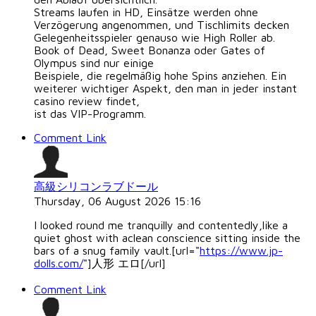
Streams laufen in HD, Einsätze werden ohne
Verzögerung angenommen, und Tischlimits decken
Gelegenheitsspieler genauso wie High Roller ab.
Book of Dead, Sweet Bonanza oder Gates of
Olympus sind nur einige
Beispiele, die regelmäßig hohe Spins anziehen. Ein
weiterer wichtiger Aspekt, den man in jeder instant
casino review findet,
ist das VIP-Programm.
Comment Link
高級シリコンラブドール
Thursday, 06 August 2026 15:16
I looked round me tranquilly and contentedly,like a
quiet ghost with aclean conscience sitting inside the
bars of a snug family vault.[url="
https://www.jp-
dolls.com/
"]人形 エロ[/url]
Comment Link