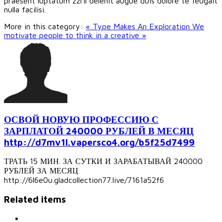
praesent luptatum zzril delenit augue duis dolore te feugait
nulla facilisi.
More in this category:
« Type Makes An Exploration
We
motivate people to think in a creative »
ОСВОЙ НОВУЮ ПРОФЕССИЮ С
ЗАРПЛАТОЙ 240000 РУБЛЕЙ В МЕСЯЦ
http://d7mv1l.vapersco4.org/b5f25d7499
ТРАТЬ 15 МИН. ЗА СУТКИ И ЗАРАБАТЫВАЙ 240000
РУБЛЕЙ ЗА МЕСЯЦ
http://6l6e0u.gladcollection77.live/7161a52f6
Related items